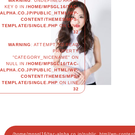
WARNING
: UNDEFINED ARRAY
KEY 0 IN
/HOME/MPSGL16/TAC-
ALPHA.CO.JP/PUBLIC_HTML/WP-
CONTENT/THEMES/MPS-
TEMPLATE/SINGLE.PHP
ON LINE
32
WARNING
: ATTEMPT TO READ
PROPERTY
"CATEGORY_NICENAME" ON
NULL IN
/HOME/MPSGL16/TAC-
ALPHA.CO.JP/PUBLIC_HTML/WP-
CONTENT/THEMES/MPS-
TEMPLATE/SINGLE.PHP
ON LINE
32
/home/mpsgl16/tac-alpha.co.jp/public_html/wp-conten