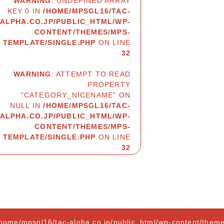
WARNING
: UNDEFINED ARRAY
KEY 0 IN
/HOME/MPSGL16/TAC-
ALPHA.CO.JP/PUBLIC_HTML/WP-
CONTENT/THEMES/MPS-
TEMPLATE/SINGLE.PHP
ON LINE
32
WARNING
: ATTEMPT TO READ
PROPERTY
"CATEGORY_NICENAME" ON
NULL IN
/HOME/MPSGL16/TAC-
ALPHA.CO.JP/PUBLIC_HTML/WP-
CONTENT/THEMES/MPS-
TEMPLATE/SINGLE.PHP
ON LINE
32
home/mpsgl16/tac-alpha.co.jp/public_html/wp-content/them